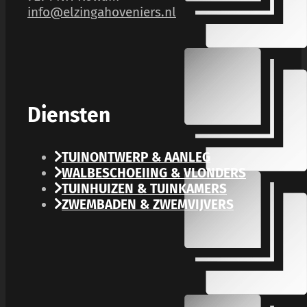
info@elzingahoveniers.nl
Diensten
TUINONTWERP & AANLEG
WALBESCHOEIING & VLONDERS
TUINHUIZEN & TUINKAMERS
ZWEMBADEN & ZWEMVIJVERS