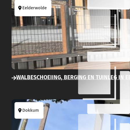
Eelderwolde
WALBESCHOEIING, BERGING EN TUINLEG IN 
Dokkum