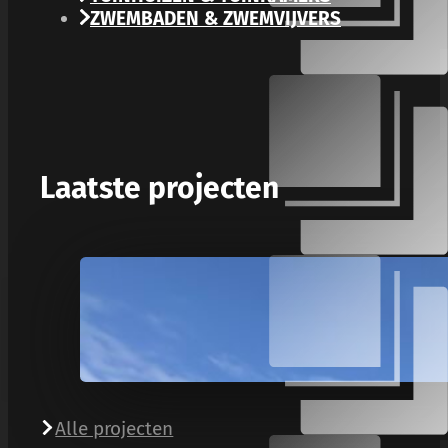
ZWEMBADEN & ZWEMVIJVERS
Laatste projecten
Alle projecten