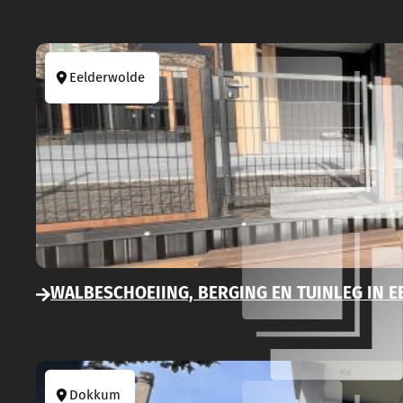
Eelderwolde
WALBESCHOEIING, BERGING EN TUINLEG IN 
Dokkum